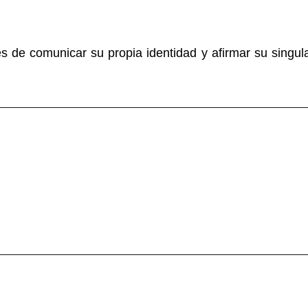
de comunicar su propia identidad y afirmar su singula
 cada detalle, en el sentido más amplio del término y
 cada detalle, en el sentido más amplio del término y