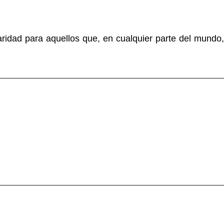
ridad para aquellos que, en cualquier parte del mundo,
 en honor a la sostenibilidad.
 en honor a la sostenibilidad.